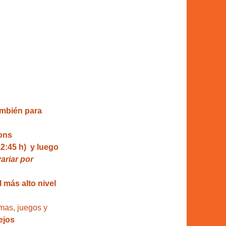
también para 
ons
2:45 h)  y luego 
riar por 
 más alto nivel 
mas, juegos y 
ejos 