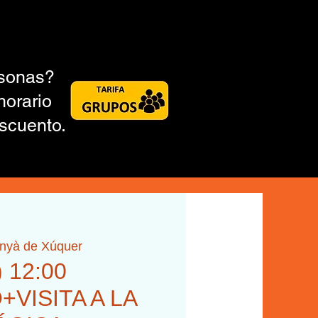
rsonas?
horario
scuento.
inyà de Xúquer
) 12:00
VISITA A LA