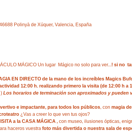
, 46688 Polinyà de Xúquer, Valencia, España
LO MÁGICO Un lugar  Mágico no solo para ver...
! si no  
A EN DIRECTO de la mano de los increíbles Magics Buf
ividad 12:00 h. realizando primero la visita (de 12:00 h a 1
 ) 
Los horarios de terminación son aproximados y pueden va
ivertivo e impactante, para todos los públicos
, con 
magia del
roteatro 
¿Vas a creer lo que ven tus ojos?
VISITA a la CASA MÁGICA ,
 con museo, ilusiones ópticas, enig
para haceros vuestra 
foto más divertida o nuestra sala de esp