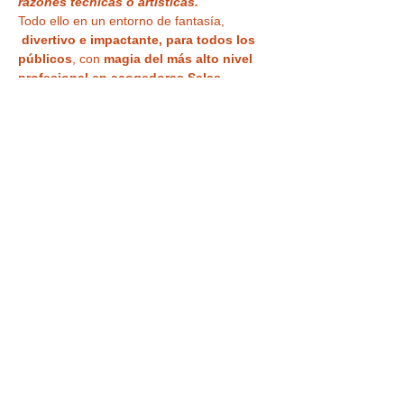
razones técnicas o artísticas.
Todo ello en un entorno de fantasía, 
divertivo e impactante, para todos los 
públicos
, con 
magia del más alto nivel 
profesional en acogedoras Salas 
Microteatro 
¿Vas a creer lo que ven tus 
ojos?
Tu entrada también te da acceso a la
VISITA a la CASA MÁGICA ,
 con museo, 
ilusiones ópticas, enigmas, juegos y 
nuestra
 curiosa habitación al revés
 para 
haceros vuestra 
foto más divertida o 
nuestra sala de espejos deformantes y…
LEER MÁS >
Tickets
Venta finalizada
Precio