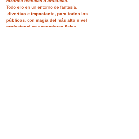
razones técnicas o artísticas.
Todo ello en un entorno de fantasía, 
divertivo e impactante, para todos los 
públicos
, con 
magia del más alto nivel 
profesional en acogedoras Salas 
Microteatro 
¿Vas a creer lo que ven tus 
ojos?
Tu entrada también te da acceso a la
VISITA a la CASA MÁGICA ,
 con museo, 
ilusiones ópticas, enigmas, juegos y 
nuestra
 curiosa habitación al revés
 para 
haceros vuestra 
foto más divertida o 
nuestra sala de espejos deformantes y…
LEER MÁS >
Tickets
Venta finalizada
Precio