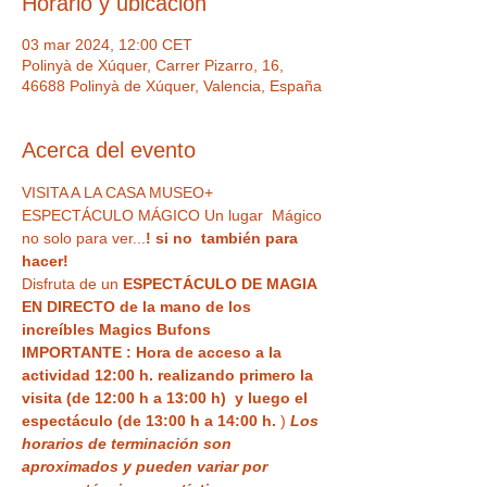
Horario y ubicación
03 mar 2024, 12:00 CET
Polinyà de Xúquer, Carrer Pizarro, 16,
46688 Polinyà de Xúquer, Valencia, España
Acerca del evento
VISITA A LA CASA MUSEO+ 
ESPECTÁCULO MÁGICO Un lugar  Mágico 
no solo para ver...
! si no  también para 
hacer!
Disfruta de un 
ESPECTÁCULO DE MAGIA 
EN DIRECTO de la mano de los 
increíbles Magics Bufons
IMPORTANTE : Hora de acceso a la 
actividad 12:00 h. realizando primero la 
visita (de 12:00 h a 13:00 h)  y luego el 
espectáculo (de 13:00 h a 14:00 h.
 ) 
Los 
horarios de terminación son 
aproximados y pueden variar por 