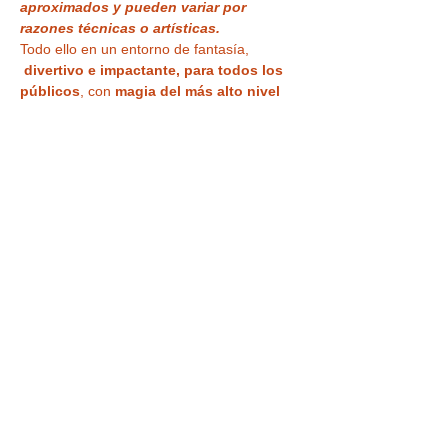
aproximados y pueden variar por 
razones técnicas o artísticas.
Todo ello en un entorno de fantasía, 
divertivo e impactante, para todos los 
públicos
, con 
magia del más alto nivel 
profesional en acogedoras Salas 
Microteatro 
¿Vas a creer lo que ven tus 
ojos?
Tu entrada también te da acceso a la
VISITA a la CASA MÁGICA ,
 con museo, 
ilusiones ópticas, enigmas, juegos y 
nuestra
 curiosa habitación al revés
 para 
haceros vuestra 
foto más divertida o 
nuestra sala de espejos deformantes y…
LEER MÁS >
Tickets
Venta finalizada