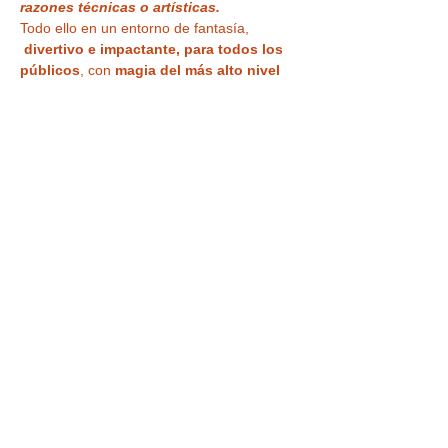
razones técnicas o artísticas.
Todo ello en un entorno de fantasía, 
divertivo e impactante, para todos los 
públicos
, con 
magia del más alto nivel 
profesional en acogedoras Salas 
Microteatro 
¿Vas a creer lo que ven tus 
ojos?
Tu entrada también te da acceso a la
VISITA a la CASA MÁGICA ,
 con museo, 
ilusiones ópticas, enigmas, juegos y 
nuestra
 curiosa habitación al revés
 para 
haceros vuestra 
foto más divertida o 
nuestra sala de espejos deformantes y 
mágicos
.
Tickets
Venta finalizada
Precio
11,90 €