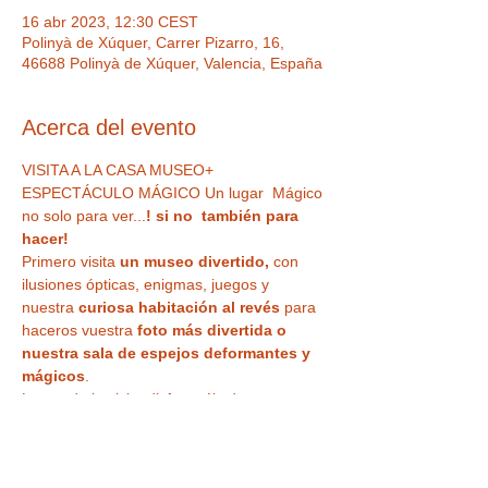
16 abr 2023, 12:30 CEST
Polinyà de Xúquer, Carrer Pizarro, 16,
46688 Polinyà de Xúquer, Valencia, España
Acerca del evento
VISITA A LA CASA MUSEO+ 
ESPECTÁCULO MÁGICO Un lugar  Mágico 
no solo para ver...
! si no  también para 
hacer! 
Primero
visita 
un museo divertido,
 con 
ilusiones ópticas, enigmas, juegos y 
nuestra
 curiosa habitación al revés
 para 
haceros vuestra 
foto más divertida o 
nuestra sala de espejos deformantes y 
mágicos
. 
Luego de la visita disfrutaréis de un 
ESPECTÁCULO DE MAGIA EN DIRECTO
 , 
en uno de nuestros microteatros, 
divertivo 
e impactante, para todos los públicos
, 