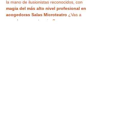
la mano de ilusionistas reconocidos, con 
magia del más alto nivel profesional en 
acogedoras Salas Microteatro 
¿Vas a 
creer lo que ven tus ojos?
Tu entrada también te da acceso a la
VISITA a la CASA MÁGICA ,
  antes o 
después del espectáculo, en horario de 
libre acceso de  18:00 a 20:30 h , con 
museo, ilusiones ópticas, enigmas, juegos 
y nuestra
 curiosa habitación al revés
para haceros vuestra 
foto más divertida o 
nuestra sala de espejos deformantes y 
mágicos
.
Tickets
Entradas agotadas
Precio
De 7,90 € a 9,00 €