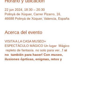
Horario y ubicación
22 jun 2024, 18:30 – 20:30
Polinyà de Xúquer, Carrer Pizarro, 16,
46688 Polinyà de Xúquer, Valencia, España
Acerca del evento
VISITA A LA CASA MUSEO+
ESPECTÁCULO MÁGICO Un lugar Mágico
repleto de fantasía. no solo para ver...
! si
no también para hacer! Con museo,
ilusiones óprticas, enigmas, retos y
espacios para tus fotos más divertidas.
Además, disfruta de un
ESPECTÁCULO DE
MAGIA EN DIRECTO divertido e
impactante, para todos los públicos
, con
magia del más alto nivel profesional en
acogedoras Salas Microteatro
¿Vas a
creer lo que ven tus ojos?
Tickets
IMPORTANTE : Hora de acceso a la