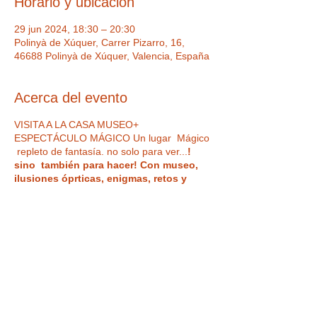
Horario y ubicación
29 jun 2024, 18:30 – 20:30
Polinyà de Xúquer, Carrer Pizarro, 16,
46688 Polinyà de Xúquer, Valencia, España
Acerca del evento
VISITA A LA CASA MUSEO+
ESPECTÁCULO MÁGICO Un lugar Mágico
repleto de fantasía. no solo para ver...
!
sino también para hacer! Con museo,
ilusiones óprticas, enigmas, retos y
espacios para tus fotos más divertidas.
Además, disfruta de un
ESPECTÁCULO DE
MAGIA EN DIRECTO divertido e
impactante, para todos los públicos
, con
magia del más alto nivel profesional en
acogedoras Salas Microteatro
¿Vas a
creer lo que ven tus ojos?
Tickets
IMPORTANTE : Hora de acceso a la