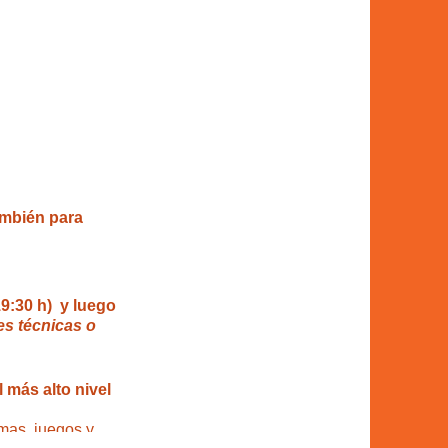
ambién para
19:30 h) y luego
es técnicas o
 más alto nivel
mas, juegos y