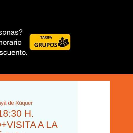
rsonas?
horario
scuento.
nyà de Xúquer
18:30 H.
VISITA A LA