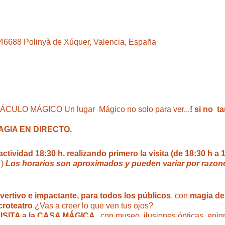
, 46688 Polinyà de Xúquer, Valencia, España
ULO MÁGICO Un lugar Mágico no solo para ver...
! si no t
GIA EN DIRECTO.
ividad 18:30 h. realizando primero la visita (de 18:30 h a 
)
Los horarios son aproximados y pueden variar por razon
ivertivo e impactante, para todos los públicos
, con
magia del
croteatro
¿Vas a creer lo que ven tus ojos?
ISITA a la CASA MÁGICA ,
con museo, ilusiones ópticas, enig