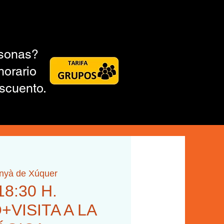
rsonas?
horario
scuento.
inyà de Xúquer
18:30 H.
VISITA A LA