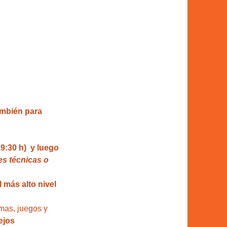
también para 
9:30 h)  y luego 
s técnicas o 
 más alto nivel 
mas, juegos y 
ejos 