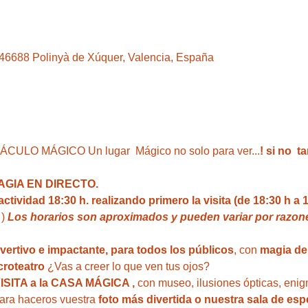
, 46688 Polinyà de Xúquer, Valencia, España
LO MÁGICO Un lugar  Mágico no solo para ver...
! si no  
GIA EN DIRECTO. 
ividad 18:30 h. realizando primero la visita (de 18:30 h a 1
 ) 
Los horarios son aproximados y pueden variar por razone
ivertivo e impactante, para todos los públicos
, con 
magia del
roteatro 
¿Vas a creer lo que ven tus ojos?
VISITA a la CASA MÁGICA ,
 con museo, ilusiones ópticas, enig
para haceros vuestra 
foto más divertida o nuestra sala de esp