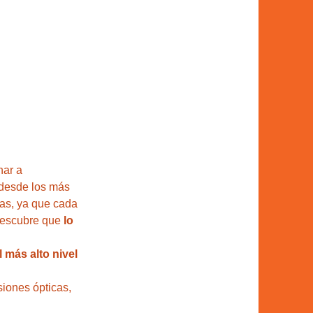
nar a 
desde los más 
as, ya que cada 
descubre que 
lo 
 más alto nivel 
siones ópticas, 