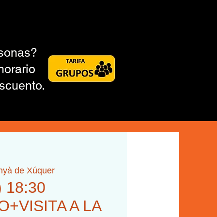
rsonas?
horario
scuento.
inyà de Xúquer
) 18:30
+VISITA A LA