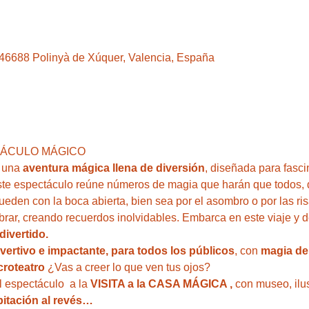
, 46688 Polinyà de Xúquer, Valencia, España
TÁCULO MÁGICO 
 una 
aventura mágica llena de diversión
, diseñada para fasci
ste espectáculo reúne números de magia que harán que todos, 
den con la boca abierta, bien sea por el asombro o por las ris
brar, creando recuerdos inolvidables. Embarca en este viaje y 
divertido.
ivertivo e impactante, para todos los públicos
, con 
magia del
roteatro 
¿Vas a creer lo que ven tus ojos?
 espectáculo  a la
 VISITA a la CASA MÁGICA ,
 con museo, ilu
bitación al revés…