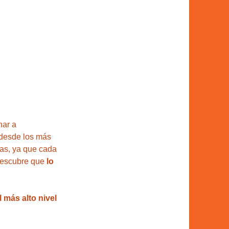
nar a 
desde los más 
as, ya que cada 
descubre que 
lo 
 más alto nivel 