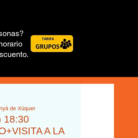
rsonas?
horario
scuento.
inyà de Xúquer
) 18:30
+VISITA A LA