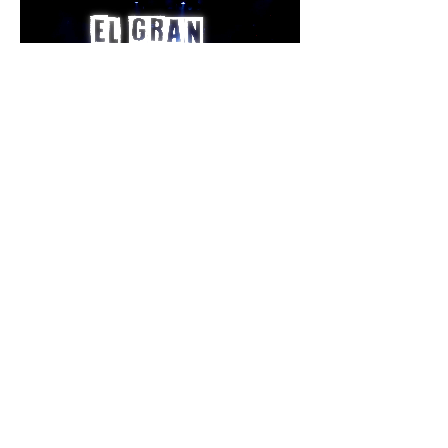
El Gran Cabroni
 no viene a hacer trucos. 
Viene a confundirte, a hacerte reír, a 
hacerte dudar de si has entendido algo o 
todo fue un sueño raro después de comer 
fabada.
Con su estilo steampunk, su chaleco de 
presentador de circo exageradamente 
dorado y su actitud de "yo he venido a 
molestar", este personaje único se mete en 
el bolsillo al público adulto con:
LEER MÁS >