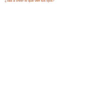
¿Vas a creer lo que ven tus ojos?
Tickets
Entradas agotadas
Tipo de entrada
VISITA +ESPECTÁCULO
Leer más
Precio
9,90 €
IVA incluido
Este evento está agotado