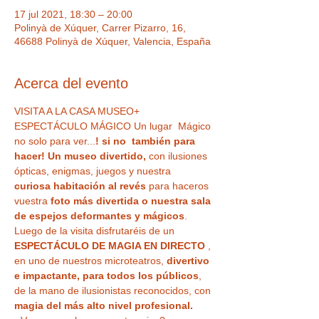
17 jul 2021, 18:30 – 20:00
Polinyà de Xúquer, Carrer Pizarro, 16,
46688 Polinyà de Xúquer, Valencia, España
Acerca del evento
VISITA A LA CASA MUSEO+ 
ESPECTÁCULO MÁGICO Un lugar  Mágico 
no solo para ver...
! si no  también para 
hacer! Un museo divertido,
 con ilusiones 
ópticas, enigmas, juegos y nuestra
curiosa habitación al revés
 para haceros 
vuestra 
foto más divertida o nuestra sala 
de espejos deformantes y mágicos
. 
Luego de la visita disfrutaréis de un 
ESPECTÁCULO DE MAGIA EN DIRECTO
 , 
en uno de nuestros microteatros, 
divertivo 
e impactante, para todos los públicos
, 
de la mano de ilusionistas reconocidos, con 
magia del más alto nivel profesional. 