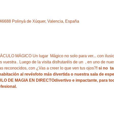
, 46688 Polinyà de Xúquer, Valencia, España
LO MÁGICO Un lugar  Mágico no solo para ver...
 con ilusi
s vuestra 
. Luego de la visita disfrutaréis de un 
 , en uno de nue
tas reconocidos, con 
¿Vas a creer lo que ven tus ojos?
! si no  
habitación al revés
foto más divertida o nuestra sala de espe
LO DE MAGIA EN DIRECTO
divertivo e impactante, para to
fesional. 