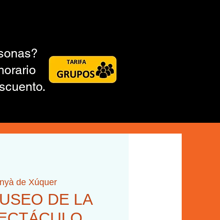
rsonas?
horario
scuento.
inyà de Xúquer
MUSEO DE LA
PECTÁCULO