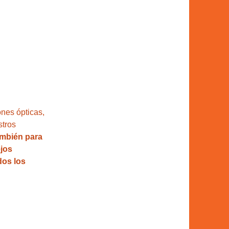
ones ópticas, 
stros 
también para 
jos 
dos los 