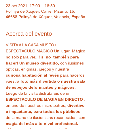
23 oct 2021, 17:00 – 18:30
Polinyà de Xúquer, Carrer Pizarro, 16,
46688 Polinyà de Xúquer, Valencia, España
Acerca del evento
VISITA A LA CASA MUSEO+ 
ESPECTÁCULO MÁGICO Un lugar  Mágico 
no solo para ver...
! si no  también para 
hacer! Un museo divertido,
 con ilusiones 
ópticas, enigmas, juegos y nuestra
curiosa habitación al revés
 para haceros 
vuestra 
foto más divertida o nuestra sala 
de espejos deformantes y mágicos
. 
Luego de la visita disfrutaréis de un 
ESPECTÁCULO DE MAGIA EN DIRECTO
 , 
en uno de nuestros microteatros, 
divertivo 
e impactante, para todos los públicos
, 
de la mano de ilusionistas reconocidos, con 
magia del más alto nivel profesional. 