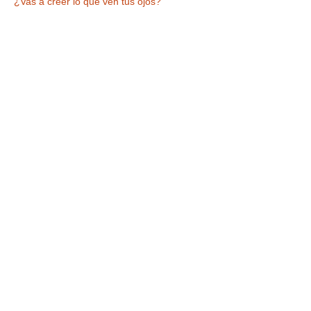
¿Vas a creer lo que ven tus ojos?
Tickets
Entradas agotadas
Tipo de entrada
VISITA +ESPECTÁCULO
Leer más
Precio
9,90 €
IVA incluido
Este evento está agotado