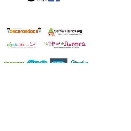
Casa Museo de la Magia / Magics Bufons C.B.
Companía de Magia y humor. C/ Pizarro
16 46688
Polinyà de Xúquer (València)
POLÍTICA DE PROTECCIÓN DE DATOS (Leer detenidamente)
En cumplimiento de lo establecido en el Reglamento General de
Protección de Datos de la Unión Europea, les facilitamos la
siguiente información básica sobre protección de datos:
Todos los datos necesarios recabados para poder prestar
nuestros servicios son los mínimos necesarios para la
prestación propia de los mismos. Dichos datos no se utilizarán